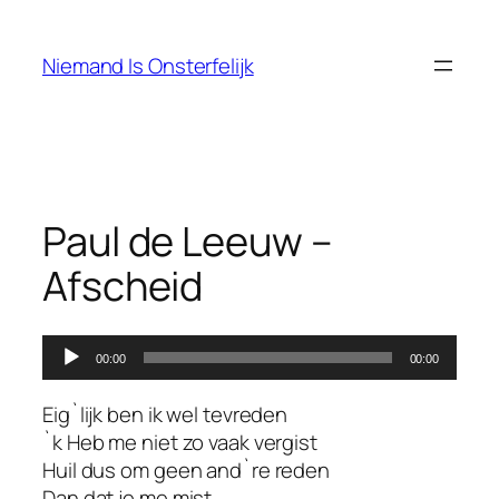
Ga
naar
Niemand Is Onsterfelijk
de
inhoud
Paul de Leeuw –
Afscheid
Audiospeler
00:00
00:00
Eig`lijk ben ik wel tevreden
`k Heb me niet zo vaak vergist
Huil dus om geen and`re reden
Dan dat je me mist