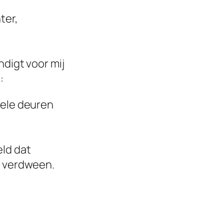
ter,
ndigt voor mij
:
bele deuren
eld dat
n verdween.