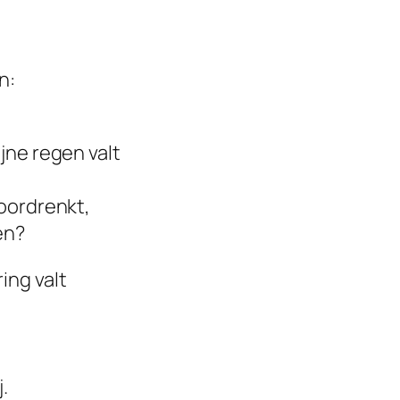
n:
jne regen valt
oordrenkt,
en?
ing valt
.