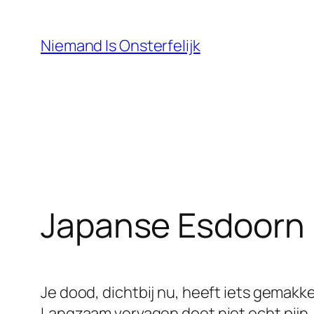
Ga
naar
Niemand Is Onsterfelijk
de
inhoud
Japanse Esdoorn
Je dood, dichtbij nu, heeft iets gemakkel
Langzaam vervagen doet niet echt pijn.